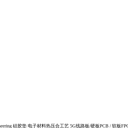
ngineering 硅胶垫 电子材料热压合工艺 5G线路板/硬板PCB / 软板FPC