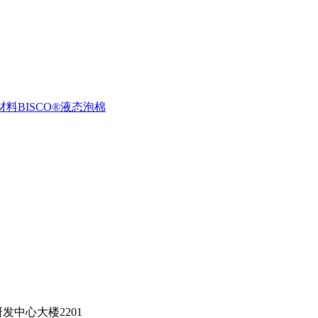
卷材料
BISCO®液态泡棉
中心大楼2201