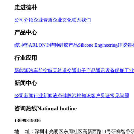
走进德朴
公司介绍
企业资质
企业文化
联系我们
产品中心
缓冲垫
ARLON®特种硅胶产品
Silicone Engineering硅胶
行业应用
新能源汽车
航空航天
轨道交通
电子产品
通讯设备
船舶工业
新闻中心
公司新闻
行业新闻
液态硅胶泡棉知识
客户见证
常见问题
咨询热线
National hotline
13699819036
地 址：深圳市光明区东周社区高新西路11号研祥智谷研发